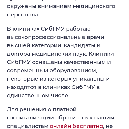
Часто задаваемые вопросы
окружены вниманием медицинского
Общая врачебная практика
персонала.
Подготовка к обследованиям
В клиниках СибГМУ работают
высокопрофессиональные врачи
Диспансеризация
высшей категории, кандидаты и
Задать вопрос
доктора медицинских наук. Клиники
СибГМУ оснащены качественным и
Ситуационый центр
современным оборудованием,
Налоговый вычет
некоторые из которых уникальны и
находятся в клиниках СибГМУ в
единственном числе.
Для решения о платной
госпитализации обратитесь к нашим
специалистам
онлайн бесплатно
, не