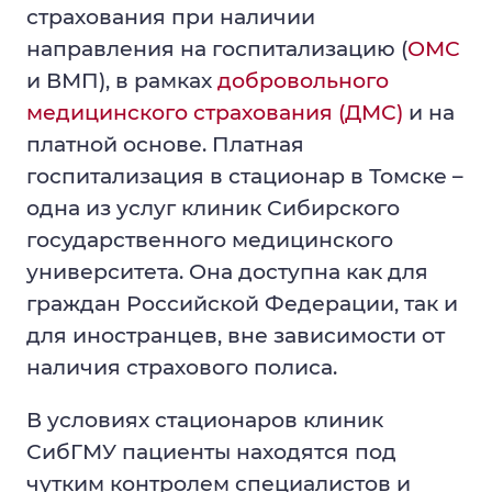
страхования при наличии
Иностранным пациентам стран СНГ
направления на госпитализацию (
ОМС
Госпитализация в клиники СибГМУ
и ВМП), в рамках
добровольного
медицинского страхования (ДМС)
и на
Акции
платной основе. Платная
Правовая информация
госпитализация в стационар в Томске –
одна из услуг клиник Сибирского
Виды помощи
государственного медицинского
Оставить отзыв
университета. Она доступна как для
граждан Российской Федерации, так и
Территориальная программа
для иностранцев, вне зависимости от
государственных гарантий
наличия страхового полиса.
бесплатного оказания гражданам
медицинской помощи
В условиях стационаров клиник
Платные услуги
СибГМУ пациенты находятся под
чутким контролем специалистов и